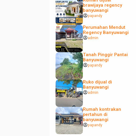
Rumah dijual
brawijaya regency
banyuwangi
account_circle
papandy
Perumahan Mendut
Regency Banyuwangi
account_circle
admin
Tanah Pinggir Pantai
Banyuwangi
account_circle
papandy
Ruko dijual di
Banyuwangi
account_circle
admin
Rumah kontrakan
pertahun di
banyuwangi
account_circle
papandy