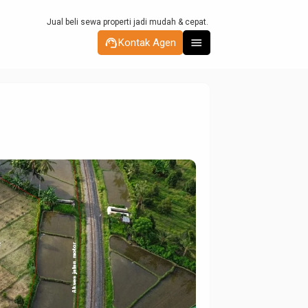
Jual beli sewa properti j
support_agent
menu
Kontak Agen