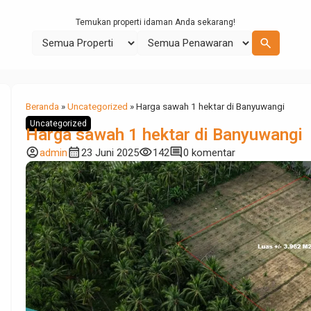
Temukan properti idaman Anda sekarang!
search
Beranda
»
Uncategorized
»
Harga sawah 1 hektar di Banyuwangi
Uncategorized
Harga sawah 1 hektar di Banyuwangi
account_circle
calendar_month
visibility
comment
admin
23 Juni 2025
142
0 komentar