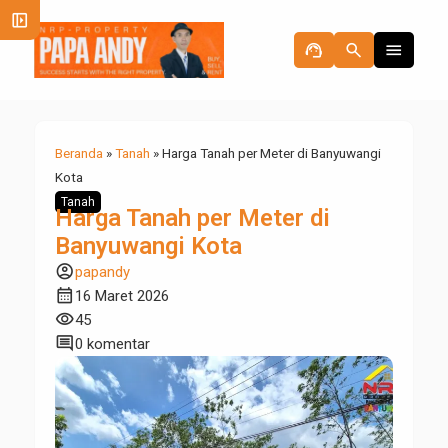
left_panel_open
support_agent
search
menu
Beranda
»
Tanah
»
Harga Tanah per Meter di Banyuwangi
Kota
Tanah
Harga Tanah per Meter di
Banyuwangi Kota
account_circle
papandy
calendar_month
16 Maret 2026
visibility
45
comment
0 komentar