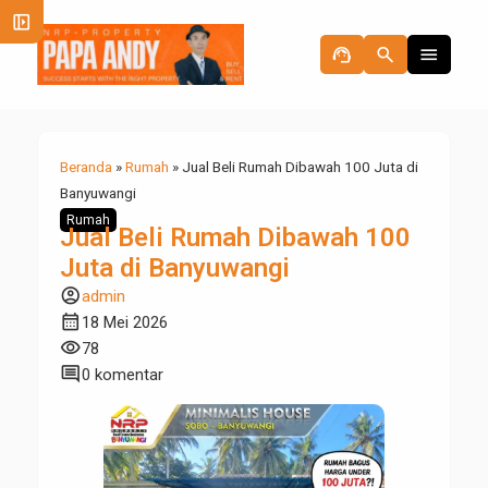
left_panel_open
support_agent
search
menu
Beranda
»
Rumah
»
Jual Beli Rumah Dibawah 100 Juta di
Banyuwangi
Rumah
Jual Beli Rumah Dibawah 100
Juta di Banyuwangi
account_circle
admin
calendar_month
18 Mei 2026
visibility
78
comment
0 komentar