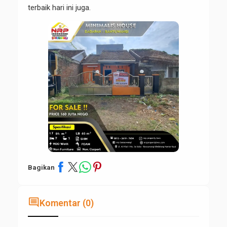
terbaik hari ini juga.
Bagikan
comment
Komentar (0)