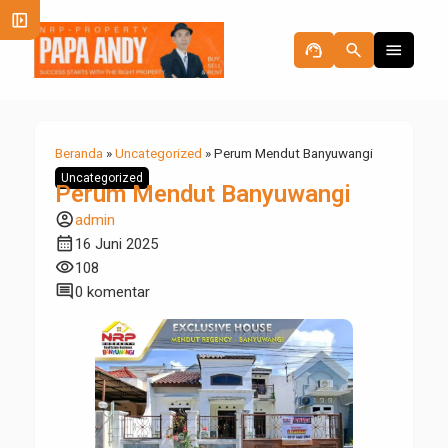
left_panel_open
support_agent
search
menu
Beranda
»
Uncategorized
»
Perum Mendut Banyuwangi
Uncategorized
Perum Mendut Banyuwangi
account_circle
admin
calendar_month
16 Juni 2025
visibility
108
comment
0 komentar