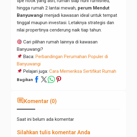
tipe hook yang asri, rumah siap huni furnished,
hingga rumah 2 lantai mewah,
perum Mendut
Banyuwangi
menjadi kawasan ideal untuk tempat
tinggal maupun investasi. Letaknya strategis dan
nilai propertinya cenderung naik tiap tahun.
Cari pilihan rumah lainnya di kawasan
Banyuwangi?
Baca:
Perbandingan Perumahan Populer di
Banyuwangi
Pelajari juga:
Cara Memeriksa Sertifikat Rumah
Bagikan
comment
Komentar (0)
Saat ini belum ada komentar
Silahkan tulis komentar Anda