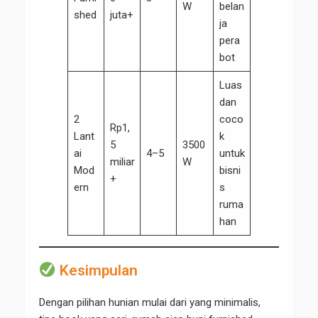
W
belan
shed
juta+
ja
pera
bot
Luas
dan
2
coco
Rp1,
Lant
k
5
3500
ai
4–5
untuk
miliar
W
Mod
bisni
+
ern
s
ruma
han
Kesimpulan
Dengan pilihan hunian mulai dari yang minimalis,