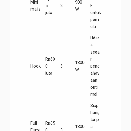
Mini
900
5
2
k
malis
W
juta
untuk
pem
ula
Udar
a
sega
Rp80
r,
1300
Hook
0
3
penc
W
juta
ahay
aan
opti
mal
Siap
huni,
tanp
Full
Rp65
1300
a
Furni
0
3