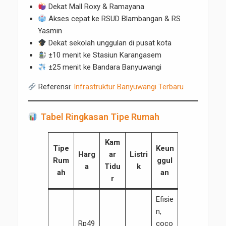
Dekat Mall Roxy & Ramayana
Akses cepat ke RSUD Blambangan & RS
Yasmin
Dekat sekolah unggulan di pusat kota
±10 menit ke Stasiun Karangasem
±25 menit ke Bandara Banyuwangi
Referensi:
Infrastruktur Banyuwangi Terbaru
Tabel Ringkasan Tipe Rumah
Kam
Tipe
Keun
Harg
ar
Listri
Rum
ggul
a
Tidu
k
ah
an
r
Efisie
n,
Rp49
coco