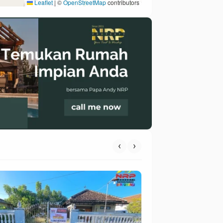
Leaflet
|
©
OpenStreetMap
contributors
‹
›