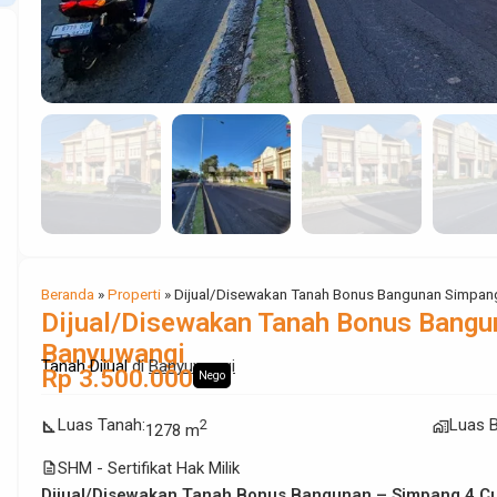
Beranda
»
Properti
»
Dijual/Disewakan Tanah Bonus Bangunan Simpan
Dijual/Disewakan Tanah Bonus Bangu
Banyuwangi
Tanah Dijual
di
Banyuwangi
Rp 3.500.000
Nego
Luas Tanah
:
Luas 
2
square_foot
maps_home_work
1278 m
description
SHM - Sertifikat Hak Milik
Dijual/Disewakan Tanah Bonus Bangunan – Simpang 4 C