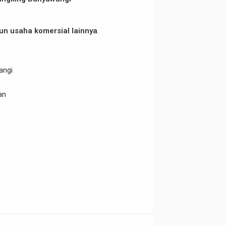
pun usaha komersial lainnya
.
angi
an