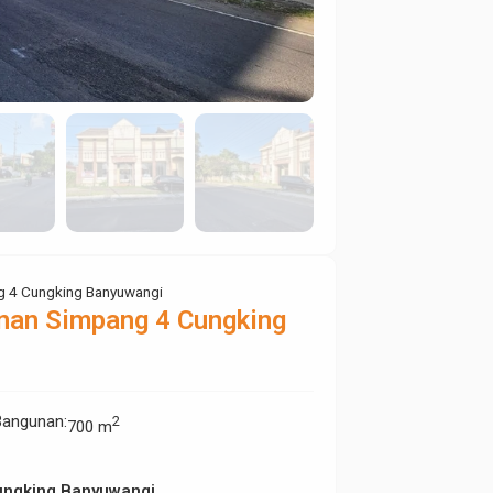
g 4 Cungking Banyuwangi
nan Simpang 4 Cungking
Bangunan
:
2
700 m
ungking Banyuwangi