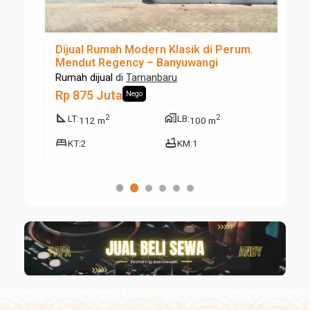
ure
Dijual Rumah Modern Klasik di Perum.
Di
Mendut Regency – Banyuwangi
Ta
Rumah dijual
di
Tamanbaru
Ta
Rp 875 Juta
Rp
Nego
square_foot
maps_home_work
square_foot
2
2
LT
:
LB
:
112 m
100 m
bed
bathtub
KT
:
2
KM
:
1