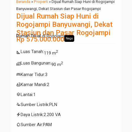
Beranda
»
Properti
»
Dijual Rumah Siap Huni di Rogojampi
Banyuwangi, Dekat Stasiun dan Pasar Rogojampi
Dijual Rumah Siap Huni di
Rogojampi Banyuwangi, Dekat
Stasiun dan Pasar Rogojampi
Rumah Dijual
di
Rogojampi
Rp 575.000.000
Nego
Luas Tanah
:
2
square_foot
119 m
Luas Bangunan
:
2
maps_home_work
90 m
bed
Kamar Tidur
:
3
bathtub
Kamar Mandi
:
2
layers
Lantai
:
1
electrical_services
Sumber Listrik
:
PLN
electric_bolt
Daya Listrik
:
2.200 VA
water_drop
Sumber Air
:
PAM