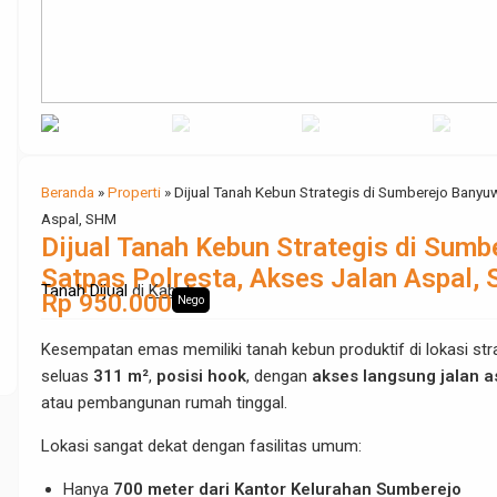
Beranda
»
Properti
»
Dijual Tanah Kebun Strategis di Sumberejo Banyu
Aspal, SHM
Dijual Tanah Kebun Strategis di Sum
Satpas Polresta, Akses Jalan Aspal,
Tanah Dijual
di
Kabat
Rp 950.000
Nego
Kesempatan emas memiliki tanah kebun produktif di lokasi str
seluas
311 m²
,
posisi hook
, dengan
akses langsung jalan a
atau pembangunan rumah tinggal.
Lokasi sangat dekat dengan fasilitas umum:
Hanya
700 meter dari Kantor Kelurahan Sumberejo