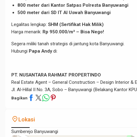
800 meter dari Kantor Satpas Polresta Banyuwangi
500 meter dari SD IT Al Uswah Banyuwangi
Legalitas lengkap:
SHM (Sertifikat Hak Milik)
Harga menarik:
Rp 950.000/m² – Bisa Nego!
Segera miliki tanah strategis di jantung kota Banyuwangi.
Hubungi
Papa Andy
di:
PT. NUSANTARA RAHMAT PROPERTINDO
Real Estate Agent – General Construction – Design Interior & E
Jl. Al-Hillal II No. 3A, Sobo – Banyuwangi (Belakang Kantor K
Bagikan
place
Lokasi
Sumberejo Banyuwangi