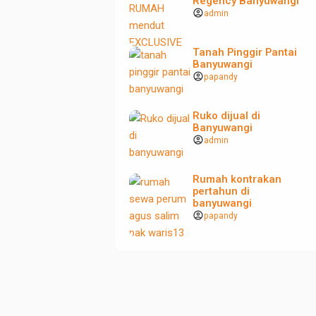
Regency Banyuwangi
account_circle
admin
Tanah Pinggir Pantai
Banyuwangi
account_circle
papandy
Ruko dijual di
Banyuwangi
account_circle
admin
Rumah kontrakan
pertahun di
banyuwangi
account_circle
papandy