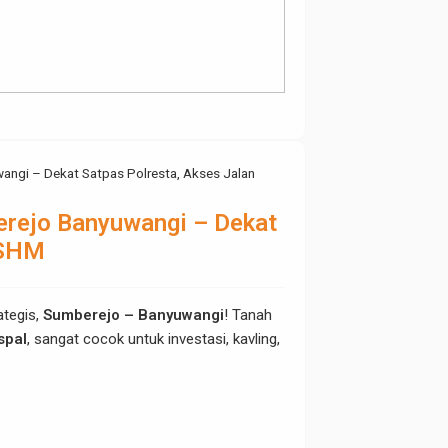
wangi – Dekat Satpas Polresta, Akses Jalan
berejo Banyuwangi – Dekat
 SHM
ategis,
Sumberejo – Banyuwangi
! Tanah
spal
, sangat cocok untuk investasi, kavling,