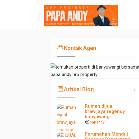
support_agent
Kontak Agen
article
Artikel Blog
»
Rumah dijual
brawijaya regency
banyuwangi
account_circle
papandy
Perumahan Mendut