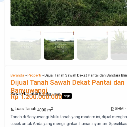
Beranda
»
Properti
»
Dijual Tanah Sawah Dekat Pantai dan Bandara Bl
Dijual Tanah Sawah Dekat Pantai dan
Banyuwangi
Sawah Dijual
di
Blimbingsari
Rp 1.200.000.000
Nego
Luas Tanah
:
SHM - 
2
square_foot
description
4000 m
Tanah di Banyuwangi. Miliki tanah yang modern ini, dijual menghad
cocok untuk Anda yang menginginkan hunian nyaman. Spesifikasi Ut