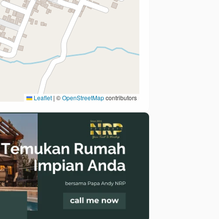
Leaflet
|
©
OpenStreetMap
contributors