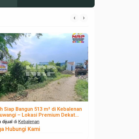
‹
›
h Siap Bangun 513 m² di Kebalenan
Dijual Rumah 2 L
uwangi – Lokasi Premium Dekat
Strategis Deka
esta & Pusat Kota
Kota
 dijual
di
Kebalenan
Rumah dijual
di
Keb
ga Hubungi Kami
Rp 699 Juta
Nego