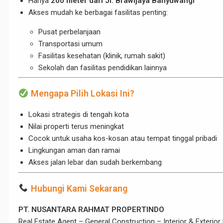
Hanya
200 meter dari Jl. Brawijaya Banyuwangi
Akses mudah ke berbagai fasilitas penting:
Pusat perbelanjaan
Transportasi umum
Fasilitas kesehatan (klinik, rumah sakit)
Sekolah dan fasilitas pendidikan lainnya
Mengapa Pilih Lokasi Ini?
Lokasi strategis di tengah kota
Nilai properti terus meningkat
Cocok untuk usaha kos-kosan atau tempat tinggal pribadi
Lingkungan aman dan ramai
Akses jalan lebar dan sudah berkembang
Hubungi Kami Sekarang
PT. NUSANTARA RAHMAT PROPERTINDO
Real Estate Agent – General Construction – Interior & Exterior