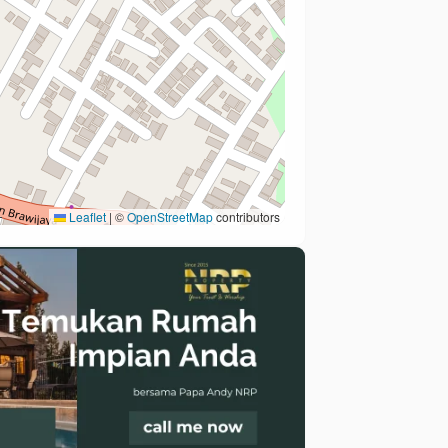
Leaflet
|
©
OpenStreetMap
contributors