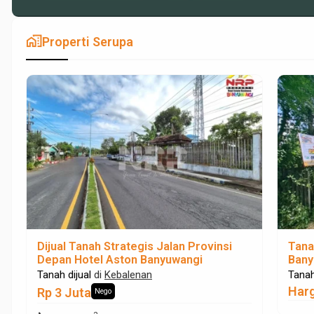
maps_home_work
Properti Serupa
Dijual Tanah Strategis Jalan Provinsi
Tana
Depan Hotel Aston Banyuwangi
Bany
Polr
Tanah dijual
di
Kebalenan
Tanah
Har
Rp 3 Juta
Nego