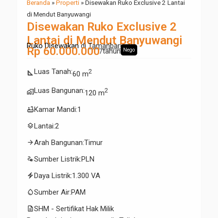
Beranda
»
Properti
»
Disewakan Ruko Exclusive 2 Lantai
di Mendut Banyuwangi
Disewakan Ruko Exclusive 2
Lantai di Mendut Banyuwangi
Ruko Disewakan
di
Tamanbaru
Rp 60.000.000
/tahun
Nego
Luas Tanah
:
2
square_foot
60 m
Luas Bangunan
:
2
maps_home_work
120 m
bathtub
Kamar Mandi
:
1
layers
Lantai
:
2
arrow_forward
Arah Bangunan
:
Timur
electrical_services
Sumber Listrik
:
PLN
electric_bolt
Daya Listrik
:
1.300 VA
water_drop
Sumber Air
:
PAM
description
SHM - Sertifikat Hak Milik