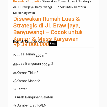
Beranda
»
Properti
»
Disewakan Rumah Luas & Strategis
di Jl. Brawijaya, Banyuwangi – Cocok untuk Kantor &
Mess Karyawan
Disewakan Rumah Luas &
Strategis di Jl. Brawijaya,
Banyuwangi – Cocok untuk
Kantor & Mess Karyawan
Rumah Dijual
di
Kebalenan
Rp 39.000.000
Nego
Luas Tanah
:
2
square_foot
250 m
Luas Bangunan
:
2
maps_home_work
200 m
bed
Kamar Tidur
:
3
bathtub
Kamar Mandi
:
2
layers
Lantai
:
1
arrow_forward
Arah Bangunan
:
Selatan
electrical_services
Sumber Listrik
:
PLN