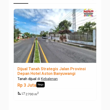
Dijual Tanah Strategis Jalan Provinsi
Ta
Depan Hotel Aston Banyuwangi
Ba
Po
Tanah dijual
di
Kebalenan
Ta
Ha
Rp 3 Juta
Nego
square_foot
2
LT
:
2700 m