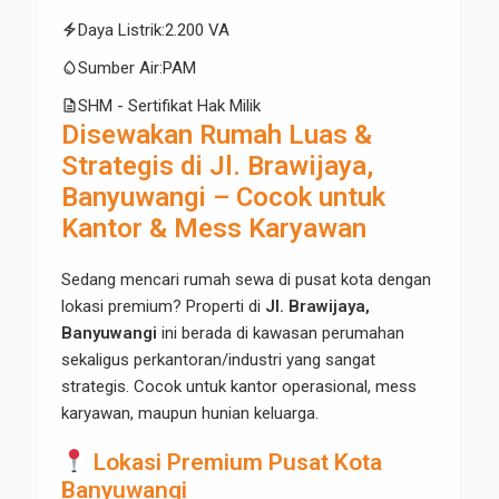
electric_bolt
Daya Listrik
:
2.200 VA
water_drop
Sumber Air
:
PAM
description
SHM - Sertifikat Hak Milik
Disewakan Rumah Luas &
Strategis di Jl. Brawijaya,
Banyuwangi – Cocok untuk
Kantor & Mess Karyawan
Sedang mencari rumah sewa di pusat kota dengan
lokasi premium? Properti di
Jl. Brawijaya,
Banyuwangi
ini berada di kawasan perumahan
sekaligus perkantoran/industri yang sangat
strategis. Cocok untuk kantor operasional, mess
karyawan, maupun hunian keluarga.
Lokasi Premium Pusat Kota
Banyuwangi