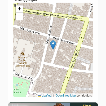
+
−
Leaflet
|
©
OpenStreetMap
contributors