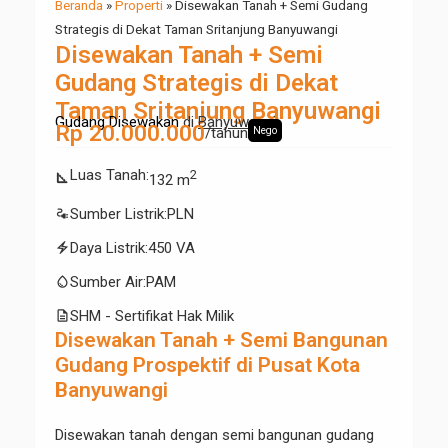
Beranda
»
Properti
»
Disewakan Tanah + Semi Gudang
Strategis di Dekat Taman Sritanjung Banyuwangi
Disewakan Tanah + Semi
Gudang Strategis di Dekat
Taman Sritanjung Banyuwangi
Gudang Disewakan
di
Banyuwangi
Rp 20.000.000
/tahun
Nego
Luas Tanah
:
2
square_foot
132 m
electrical_services
Sumber Listrik
:
PLN
electric_bolt
Daya Listrik
:
450 VA
water_drop
Sumber Air
:
PAM
description
SHM - Sertifikat Hak Milik
Disewakan Tanah + Semi Bangunan
Gudang Prospektif di Pusat Kota
Banyuwangi
Disewakan tanah dengan semi bangunan gudang