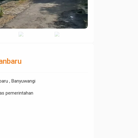
anbaru
baru , Banyuwangi
inas pemerintahan