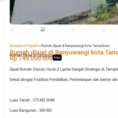
Beranda
»
Properti
»
Rumah dijual di Banyuwangi kota Tamanbaru
Rumah dijual di Banyuwangi kota Tam
Rumah Dijual
di
Tamanbaru
Rp 749.000.000
Nego
Dijual Rumah Classic Hook 2 Lantai Sangat Strategis di Taman
Dekat dengan Fasilitas Pendidikan, Perbelanjaan dan kantor d
Luas Tanah : 375 M2 SHM
Luas Bangunan : 300 M2