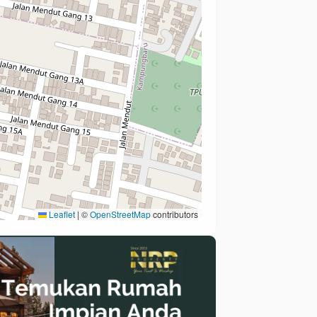
Leaflet
|
©
OpenStreetMap
contributors