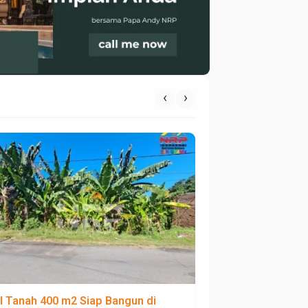
‹
›
al Tanah 400 m2 Siap Bangun di
Dijual Tanah Excl