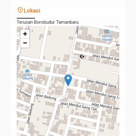
place
Lokasi
Terusan Borobudur Tamanbaru
+
−