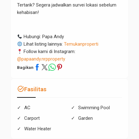
Tertarik? Segera jadwalkan survei lokasi sebelum
kehabisan!
Hubungi: Papa Andy
Lihat listing lainnya:
Temukanproperti
Follow kami di Instagram:
@papaandy.nrpproperty
Bagikan
task_alt
Fasilitas
AC
Swimming Pool
Carport
Garden
Water Heater