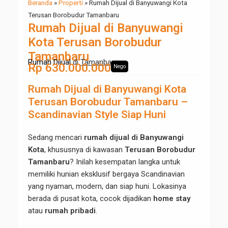
Beranda
»
Properti
»
Rumah Dijual di Banyuwangi Kota
Terusan Borobudur Tamanbaru
Rumah Dijual di Banyuwangi
Kota Terusan Borobudur
Tamanbaru
Rumah Dijual
di
Tamanbaru
Rp 630.000.000
Nego
Rumah Dijual di Banyuwangi Kota
Terusan Borobudur Tamanbaru –
Scandinavian Style Siap Huni
Sedang mencari
rumah dijual di Banyuwangi
Kota
, khususnya di kawasan
Terusan Borobudur
Tamanbaru
? Inilah kesempatan langka untuk
memiliki hunian eksklusif bergaya Scandinavian
yang nyaman, modern, dan siap huni. Lokasinya
berada di pusat kota, cocok dijadikan
home stay
atau
rumah pribadi
.