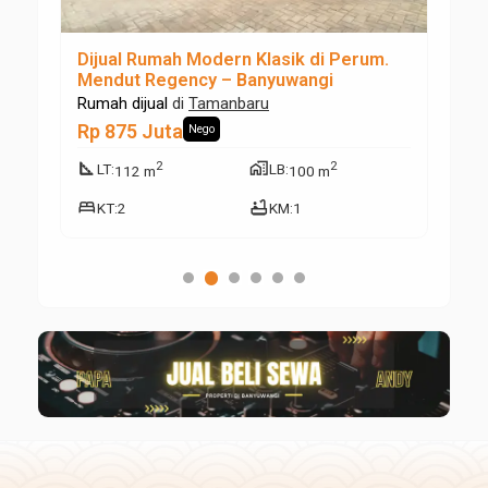
ure
Dijual Rumah Modern Klasik di Perum.
Di
Mendut Regency – Banyuwangi
Ta
Rumah dijual
di
Tamanbaru
Ta
Rp 875 Juta
Rp
Nego
square_foot
maps_home_work
square_foot
2
2
LT
:
LB
:
112 m
100 m
bed
bathtub
KT
:
2
KM
:
1