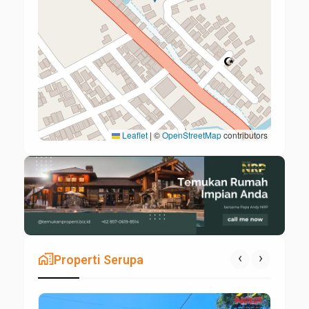
Leaflet
|
©
OpenStreetMap
contributors
maps_home_work
‹
›
Properti Serupa