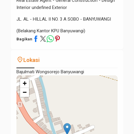
Real Estate Agent - General Construction - Design
Interior undefined Exterior
JL. AL - HILLAL II NO. 3 A SOBO - BANYUWANGI
(Belakang Kantor KPU Banyuwangi)
Bagikan
place
Lokasi
Bajulmati Wongsorejo Banyuwangi
+
−