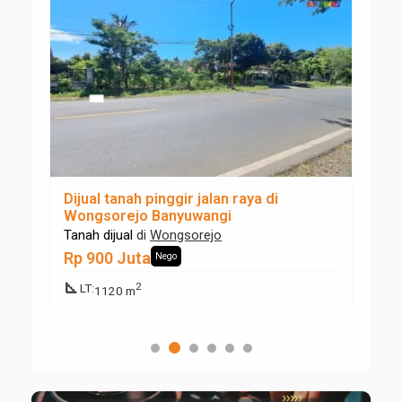
Dijual tanah pinggir jalan raya di
Di
Wongsorejo Banyuwangi
di
Pr
Tanah dijual
di
Wongsorejo
Ru
Rp 900 Juta
Rp
Nego
square_foot
square_foot
2
LT
:
1120 m