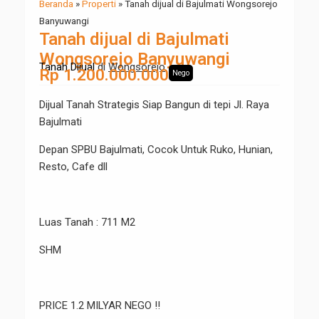
Beranda
»
Properti
»
Tanah dijual di Bajulmati Wongsorejo
Banyuwangi
Tanah dijual di Bajulmati
Wongsorejo Banyuwangi
Tanah Dijual
di
Wongsorejo
Rp 1.200.000.000
Nego
Dijual Tanah Strategis Siap Bangun di tepi Jl. Raya
Bajulmati
Depan SPBU Bajulmati, Cocok Untuk Ruko, Hunian,
Resto, Cafe dll
Luas Tanah : 711 M2
SHM
PRICE 1.2 MILYAR NEGO !!