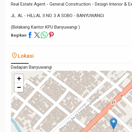
Real Estate Agent - General Construction - Design Interior & Ex
JL. AL - HILLAL II NO. 3 A SOBO - BANYUWANGI
(Belakang Kantor KPU Banyuwangi )
Bagikan
place
Lokasi
Dadapan Banyuwangi
+
−