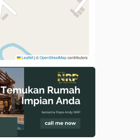
Leaflet
|
©
OpenStreetMap
contributors