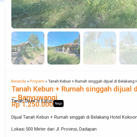
Beranda
»
Properti
»
Tanah Kebun + Rumah singgah dijual di Belakang
Tanah Kebun + Rumah singgah dijual 
– Banyuwangi
Tanah Dijual
di
Kabat
Rp 1.250.000
Nego
Dijual Tanah Kebun + Rumah singgah di Belakang Hotel Kokoo
Lokasi 500 Meter dari Jl. Provinsi, Dadapan