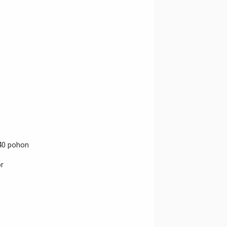
 40 pohon
or