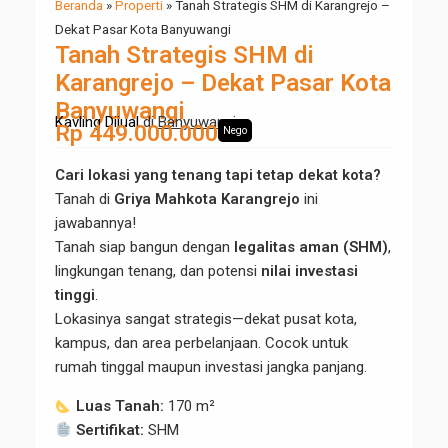
Beranda
»
Properti
»
Tanah Strategis SHM di Karangrejo –
Dekat Pasar Kota Banyuwangi
Tanah Strategis SHM di
Karangrejo – Dekat Pasar Kota
Banyuwangi
Kavling Dijual
di
Banyuwangi
Rp 449.000.000
Nego
Cari lokasi yang tenang tapi tetap dekat kota?
Tanah di
Griya Mahkota Karangrejo
ini
jawabannya!
Tanah siap bangun dengan
legalitas aman (SHM)
,
lingkungan tenang, dan potensi
nilai investasi
tinggi
.
Lokasinya sangat strategis—dekat pusat kota,
kampus, dan area perbelanjaan. Cocok untuk
rumah tinggal maupun investasi jangka panjang.
Luas Tanah:
170 m²
Sertifikat:
SHM