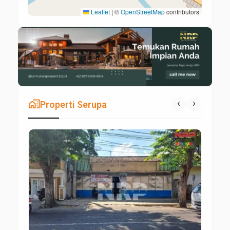
Leaflet
|
©
OpenStreetMap
contributors
maps_home_work
‹
›
Properti Serupa