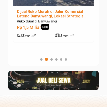
Dijual Ruko Murah di Jalur Komersial
Di
is
Lateng Banyuwangi, Lokasi Strategis
Pe
untuk Investasi dan Usaha
S
Ruko dijual
di
Banyuwangi
Ta
Rp 1,5 Miliar
Rp
Nego
square_foot
maps_home_work
square_foot
2
2
LT
:
LB
:
201 m
201 m