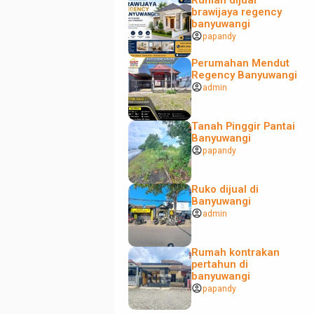
Rumah dijual
brawijaya regency
banyuwangi
account_circle
papandy
Perumahan Mendut
Regency Banyuwangi
account_circle
admin
Tanah Pinggir Pantai
Banyuwangi
account_circle
papandy
Ruko dijual di
Banyuwangi
account_circle
admin
Rumah kontrakan
pertahun di
banyuwangi
account_circle
papandy