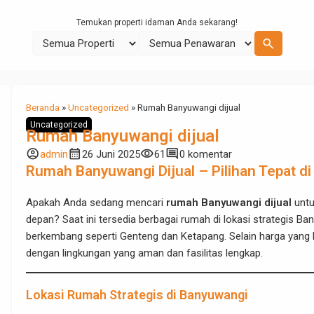
Temukan properti idaman Anda sekarang!
search
Beranda
»
Uncategorized
»
Rumah Banyuwangi dijual
Uncategorized
Rumah Banyuwangi dijual
account_circle
calendar_month
visibility
comment
admin
26 Juni 2025
61
0 komentar
Rumah Banyuwangi Dijual – Pilihan Tepat di
Apakah Anda sedang mencari
rumah Banyuwangi dijual
untu
depan? Saat ini tersedia berbagai rumah di lokasi strategis Ba
berkembang seperti Genteng dan Ketapang. Selain harga yang 
dengan lingkungan yang aman dan fasilitas lengkap.
Lokasi Rumah Strategis di Banyuwangi