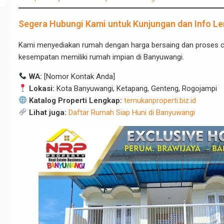
Segera Hubungi Kami untuk Kunjungan dan Info L
Kami menyediakan rumah dengan harga bersaing dan proses c
kesempatan memiliki rumah impian di Banyuwangi.
WA:
[Nomor Kontak Anda]
Lokasi:
Kota Banyuwangi, Ketapang, Genteng, Rogojampi
Katalog Properti Lengkap:
temukanproperti.biz.id
Lihat juga:
Daftar Rumah Siap Huni di Banyuwangi