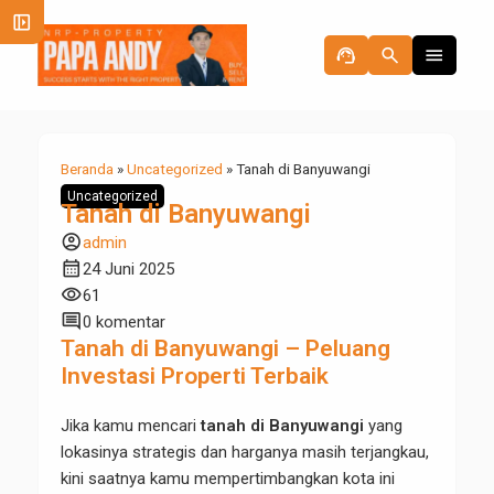
left_panel_open
support_agent
search
menu
Beranda
»
Uncategorized
»
Tanah di Banyuwangi
Uncategorized
Tanah di Banyuwangi
account_circle
admin
calendar_month
24 Juni 2025
visibility
61
comment
0 komentar
Tanah di Banyuwangi – Peluang
Investasi Properti Terbaik
Jika kamu mencari
tanah di Banyuwangi
yang
lokasinya strategis dan harganya masih terjangkau,
kini saatnya kamu mempertimbangkan kota ini