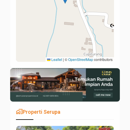
Leaflet
|
©
OpenStreetMap
contributors
maps_home_work
Properti Serupa