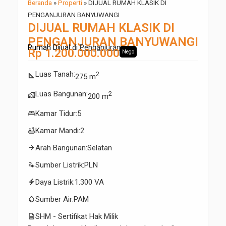
Beranda
»
Properti
»
DIJUAL RUMAH KLASIK DI
PENGANJURAN BANYUWANGI
DIJUAL RUMAH KLASIK DI
PENGANJURAN BANYUWANGI
Rumah Dijual
di
Penganjuran
Rp 1.200.000.000
Nego
Luas Tanah
:
2
square_foot
275 m
Luas Bangunan
:
2
maps_home_work
200 m
bed
Kamar Tidur
:
5
bathtub
Kamar Mandi
:
2
arrow_forward
Arah Bangunan
:
Selatan
electrical_services
Sumber Listrik
:
PLN
electric_bolt
Daya Listrik
:
1.300 VA
water_drop
Sumber Air
:
PAM
description
SHM - Sertifikat Hak Milik