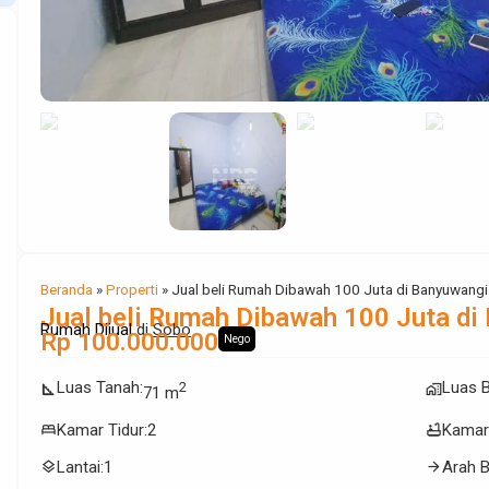
Beranda
»
Properti
»
Jual beli Rumah Dibawah 100 Juta di Banyuwangi
Jual beli Rumah Dibawah 100 Juta di
Rumah Dijual
di
Sobo
Rp 100.000.000
Nego
Luas Tanah
:
Luas 
2
square_foot
maps_home_work
71 m
bed
bathtub
Kamar Tidur
:
2
Kamar
layers
arrow_forward
Lantai
:
1
Arah 