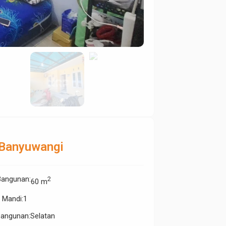
 Banyuwangi
Bangunan
:
2
60 m
 Mandi
:
1
Bangunan
:
Selatan