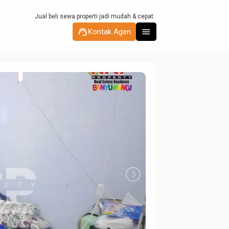
Jual beli sewa properti
support_agent
menu
Kontak Agen