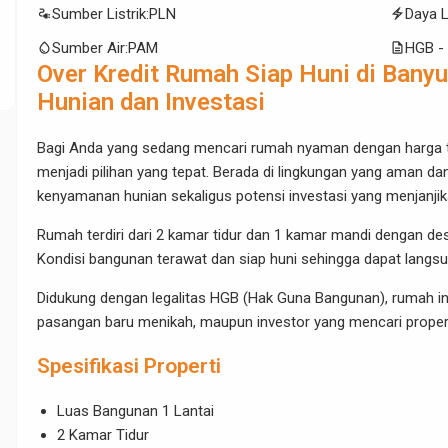
electrical_services
electric_bolt
Sumber Listrik
:
PLN
Daya L
water_drop
description
Sumber Air
:
PAM
HGB -
Over Kredit Rumah Siap Huni di Bany
Hunian dan Investasi
Bagi Anda yang sedang mencari rumah nyaman dengan harga ter
menjadi pilihan yang tepat. Berada di lingkungan yang aman 
kenyamanan hunian sekaligus potensi investasi yang menjanjik
Rumah terdiri dari 2 kamar tidur dan 1 kamar mandi dengan d
Kondisi bangunan terawat dan siap huni sehingga dapat langsun
Didukung dengan legalitas HGB (Hak Guna Bangunan), rumah in
pasangan baru menikah, maupun investor yang mencari propert
Spesifikasi Properti
Luas Bangunan 1 Lantai
2 Kamar Tidur