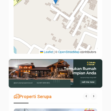
Leaflet
|
©
OpenStreetMap
contributors
maps_home_work
‹
›
Properti Serupa